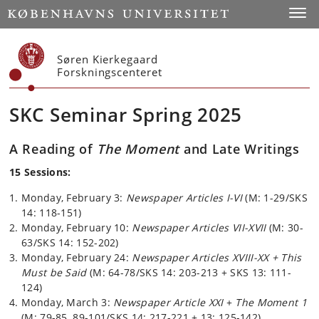
Start
Toggl
Søren Kierkegaard
Forskningscenteret
SKC Seminar Spring 2025
A Reading of
The Moment
and Late Writings
15 Sessions:
Monday, February 3:
Newspaper Articles I-VI
(M: 1-29/SKS
14: 118-151)
Monday, February 10:
Newspaper Articles VII-XVII
(M: 30-
63/SKS 14: 152-202)
Monday, February 24:
Newspaper Articles XVIII-XX +
This
Must be Said
(M: 64-78/SKS 14: 203-213 + SKS 13: 111-
124)
Monday, March 3:
Newspaper Article XXI
+
The Moment 1
(M: 79-85, 89-101/SKS 14: 217-221 + 13: 125-142)