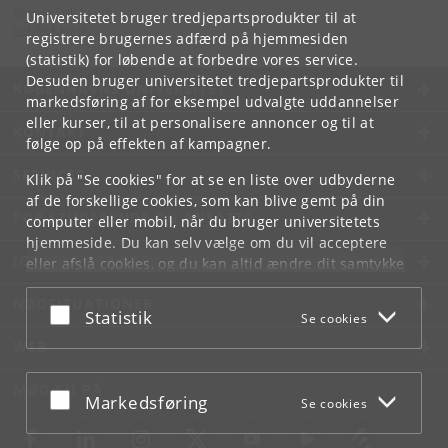
Bjarne Still Laurberg
Universitetet bruger tredjepartsprodukter til at
sek
@
sk
.
ku
.
dk
registrere brugernes adfærd på hjemmesiden
(statistik) for løbende at forbedre vores service.
Desuden bruger universitetet tredjepartsprodukter til
KØBENHAVNS UNIVERSITET
markedsføring af for eksempel udvalgte uddannelser
eller kurser, til at personalisere annoncer og til at
KONTAKT
følge op på effekten af kampagner.
SERVICES
Klik på "Se cookies" for at se en liste over udbyderne
af de forskellige cookies, som kan blive gemt på din
FOR STUDERENDE OG ANSATTE
computer eller mobil, når du bruger universitetets
hjemmeside. Du kan selv vælge om du vil acceptere
JOB OG KARRIERE
eller afslå cookies, og du kan altid ændre dit samtykke
under
Cookie- og privatlivspolitik
som du finder i
NØDSITUATIONER
bunden af hver side.
Acceptér eller afslå
Statistik
Se cookies
Googles privatlivspolitik
WEB
MØD KU PÅ
Acceptér eller afslå
Markedsføring
Se cookies