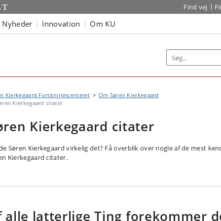
Find vej
F
Nyheder
Innovation
Om KU
n Kierkegaard Forskningscenteret
Om Søren Kierkegaard
øren Kierkegaard citater
øren Kierkegaard citater
de Søren Kierkegaard virkelig det? Få overblik over nogle af de mest ken
en Kierkegaard citater.
f alle latterlige Ting forekommer d