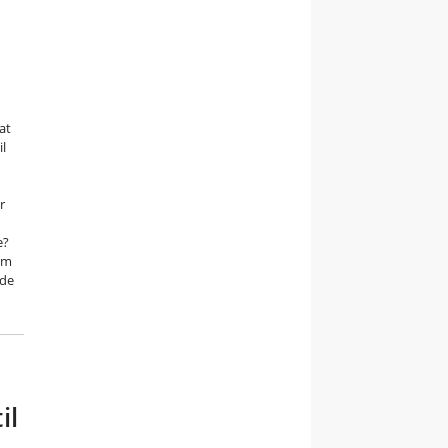
at
il
r
e?
om
ede
il