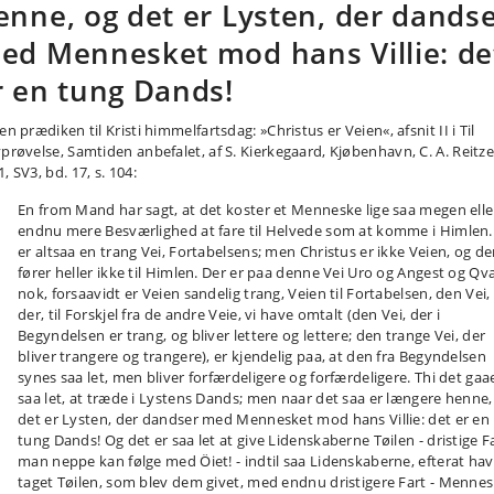
enne, og det er Lysten, der dands
ed Mennesket mod hans Villie: de
r en tung Dands!
en prædiken til Kristi himmelfartsdag: »Christus er Veien«, afsnit II i Til
vprøvelse, Samtiden anbefalet, af S. Kierkegaard, Kjøbenhavn, C. A. Reitze
, SV3, bd. 17, s. 104:
En from Mand har sagt, at det koster et Menneske lige saa megen elle
endnu mere Besværlighed at fare til Helvede som at komme i Himlen.
er altsaa en trang Vei, Fortabelsens; men Christus er ikke Veien, og d
fører heller ikke til Himlen. Der er paa denne Vei Uro og Angest og Qva
nok, forsaavidt er Veien sandelig trang, Veien til Fortabelsen, den Vei,
der, til Forskjel fra de andre Veie, vi have omtalt (den Vei, der i
Begyndelsen er trang, og bliver lettere og lettere; den trange Vei, der
bliver trangere og trangere), er kjendelig paa, at den fra Begyndelsen
synes saa let, men bliver forfærdeligere og forfærdeligere. Thi det gaa
saa let, at træde i Lystens Dands; men naar det saa er længere henne,
det er Lysten, der dandser med Mennesket mod hans Villie: det er en
tung Dands! Og det er saa let at give Lidenskaberne Tøilen - dristige Fa
man neppe kan følge med Öiet! - indtil saa Lidenskaberne, efterat ha
taget Tøilen, som blev dem givet, med endnu dristigere Fart - Menne