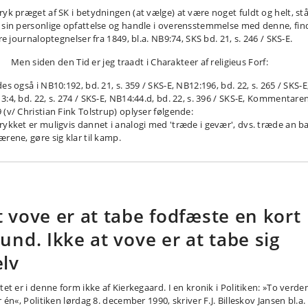
ryk præget af SK i betydningen (at vælge) at være noget fuldt og helt, st
 sin personlige opfattelse og handle i overensstemmelse med denne, fin
ere journaloptegnelser fra 1849, bl.a. NB9:74, SKS bd. 21, s. 246 / SKS-E.
Men siden den Tid er jeg traadt i Charakteer af religieus Forf:
es også i NB10:192, bd. 21, s. 359 / SKS-E, NB12:196, bd. 22, s. 265 / SKS-E
:4, bd. 22, s. 274 / SKS-E, NB14:44.d, bd. 22, s. 396 / SKS-E, Kommentaren 
 (v/ Christian Fink Tolstrup) oplyser følgende:
rykket er muligvis dannet i analogi med 'træde i gevær', dvs. træde an b
ærene, gøre sig klar til kamp.
t vove er at tabe fodfæste en kort
tund. Ikke at vove er at tabe sig
elv
tet er i denne form ikke af Kierkegaard. I en kronik i Politiken: »To verde
r én«, Politiken lørdag 8. december 1990, skriver F.J. Billeskov Jansen bl.a