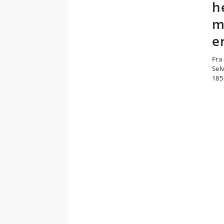
h
m
e
Fra 
Sel
1851