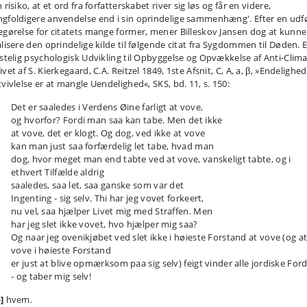
 risiko, at et ord fra forfatterskabet river sig løs og får en videre,
gfoldigere anvendelse end i sin oprindelige sammenhæng'. Efter en udfø
egørelse for citatets mange former, mener Billeskov Jansen dog at kunne
alisere den oprindelige kilde til følgende citat fra Sygdommen til Døden. 
istelig psychologisk Udvikling til Opbyggelse og Opvækkelse af Anti-Clim
vet af S. Kierkegaard, C.A. Reitzel 1849, 1ste Afsnit, C, A, a, β, »Endelighe
vivlelse er at mangle Uendelighed«, SKS, bd. 11, s. 150:
Det er saaledes i Verdens Øine farligt at vove,
og hvorfor? Fordi man saa kan tabe. Men det ikke
at vove, det er klogt. Og dog, ved ikke at vove
kan man just saa forfærdelig let tabe, hvad man
dog, hvor meget man end tabte ved at vove, vanskeligt tabte, og i
ethvert Tilfælde aldrig
saaledes, saa let, saa ganske som var det
Ingenting - sig selv. Thi har jeg vovet forkeert,
nu vel, saa hjælper Livet mig med Straffen. Men
har jeg slet ikke vovet, hvo hjælper mig saa?
Og naar jeg ovenikjøbet ved slet ikke i høieste Forstand at vove (og a
vove i høieste Forstand
er just at blive opmærksom paa sig selv) feigt vinder alle jordiske For
- og taber mig selv!
]
hvem.