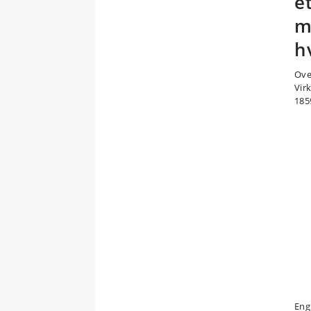
e
m
h
Over
Vir
1859
Eng