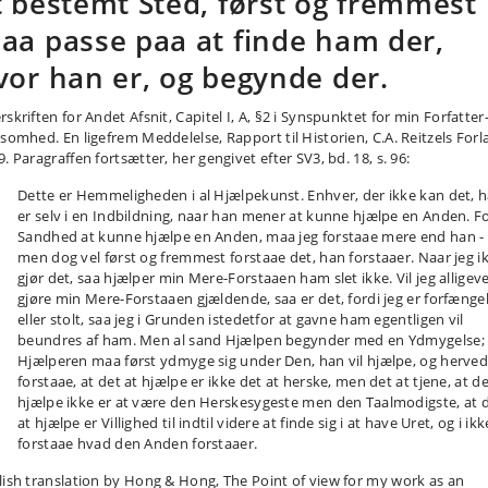
t bestemt Sted, først og fremmest
aa passe paa at finde ham der,
vor han er, og begynde der.
skriften for Andet Afsnit, Capitel I, A, §2 i Synspunktet for min Forfatter
ksomhed. En ligefrem Meddelelse, Rapport til Historien, C.A. Reitzels Forl
. Paragraffen fortsætter, her gengivet efter SV3, bd. 18, s. 96:
Dette er Hemmeligheden i al Hjælpekunst. Enhver, der ikke kan det, 
er selv i en Indbildning, naar han mener at kunne hjælpe en Anden. Fo
Sandhed at kunne hjælpe en Anden, maa jeg forstaae mere end han -
men dog vel først og fremmest forstaae det, han forstaaer. Naar jeg i
gjør det, saa hjælper min Mere-Forstaaen ham slet ikke. Vil jeg alligeve
gjøre min Mere-Forstaaen gjældende, saa er det, fordi jeg er forfængel
eller stolt, saa jeg i Grunden istedetfor at gavne ham egentligen vil
beundres af ham. Men al sand Hjælpen begynder med en Ydmygelse;
Hjælperen maa først ydmyge sig under Den, han vil hjælpe, og herve
forstaae, at det at hjælpe er ikke det at herske, men det at tjene, at de
hjælpe ikke er at være den Herskesygeste men den Taalmodigste, at 
at hjælpe er Villighed til indtil videre at finde sig i at have Uret, og i ikk
forstaae hvad den Anden forstaaer.
lish translation by Hong & Hong, The Point of view for my work as an