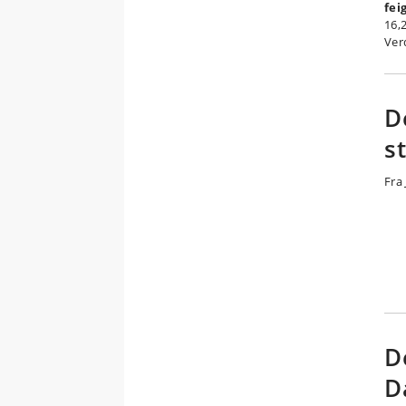
fei
16,
Ver
D
s
Fra 
D
D