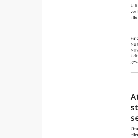
Udt
ved
i fl
Find
NB13
NB9
Udt
gev
A
s
s
Cita
elle