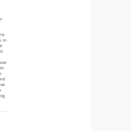
n
his
. In
ut
ot
ause
ant
e
and
hat
o
ong