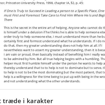
or, Princeton University Press, 1998, chapter IA, §2, p. 45:
If One Is Truly to Succeed in Leading a person to a Specific Place, One
must First and Foremost Take Care to Find Him Where He Is and Begi
There
This is the secret in the entire art of helping. Anyone who cannot do t
is himself under a delusion if he thinks he is able to help someone else
order truly to help someone else, I must understand more than he-b
certainly first and formost understand what he understands. If I do n
do that, then my greater understanding does not help him at all. If I
nevertheless want to assert my greater understanding, then it is bec
I am vain or proud, then basically instead of benefiting him I really w
to be admired by him. But all true helping begins with a humbling. Th
helper must first humble himself under the person he wants to help 
thereby understand that to to help is not to dominate but to serve, t
to help is not to be the most dominating but the most patient, that t
help is a willingness for the time being to put up with being in the wr
and not understanding what the other understands.
t træde i karakter