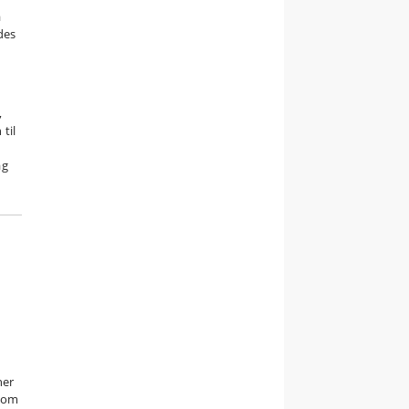
å
des
,
til
ag
ner
. om