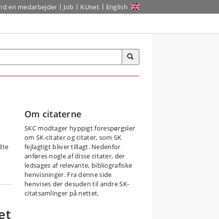
ind en medarbejder
Job
KUnet
English
Om citaterne
SKC modtager hyppigt forespørgsler
om SK-citater og citater, som SK
dte
fejlagtigt bliver tillagt. Nedenfor
anføres nogle af disse citater, der
ledsages af relevante, bibliografiske
henvisninger. Fra denne side
henvises der desuden til andre SK-
citatsamlinger på nettet.
et