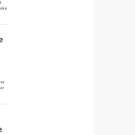
t
nske
e
,
ver
der
s
e