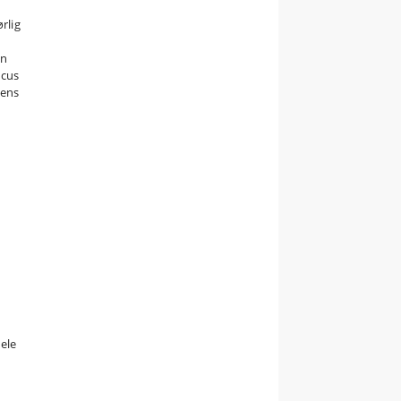
rlig
En
acus
dens
t
dele