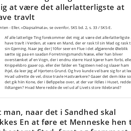
ig at være det allerlatterligste at
ave travlt
nten - Eller, »Diapsalmata«, se ovenfor, SKS bd. 2, s. 33 / SKS-E.
Af alle latterlige Ting forekommer det mig at være det allerlatterligste 
have travlt i Verden, at være en Mand, der er rask til sin Mad og rask t
sin Gjerning. Naar jeg der|10for seer en Flue i det afgjørende Øieblik
sætte sig paa en saadan Forretningsmands Næse, eller han bliver
overstænket af en Vogn, der i endnu større Hast kjører ham forbi, elle
Knippelsbro gaaer op, eller der falder en Tagsteen ned og slaaer ham
ihjel, da leer jeg af Hjertens Grund. Og hvo kunde vel bare sig for at le
Hvad udrette de vel, disse travle Hastværkere? Gaaer det dem ikke s
det gik hiin Kone, der i Befippelse over, at der var Ildløs i Huset, redd
Ildtangen? Hvad Mere redde de vel ud af Livets store Ildebrand?
t man, naar det i Sandhed skal
ykkes En at føre et Menneske hen t