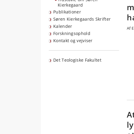
m
Kierkegaard
Publikationer
h
Søren Kierkegaards Skrifter
Kalender
Af E
Forskningsophold
Kontakt og vejviser
Det Teologiske Fakultet
A
l