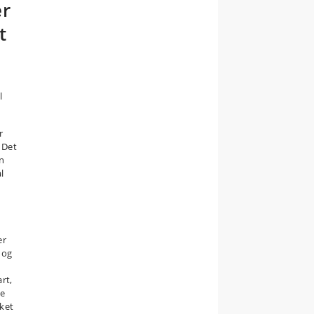
er
t
l
r
 Det
en
l
er
 og
rt,
ve
sket