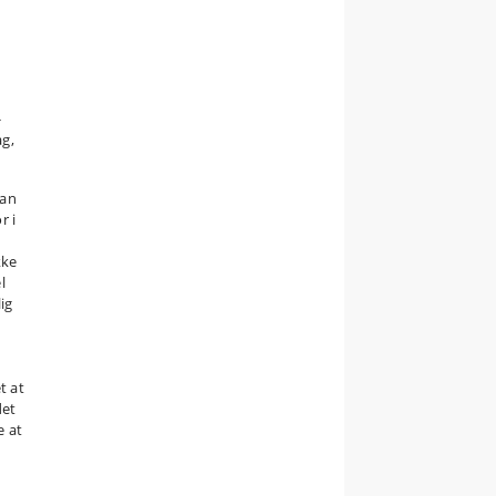
-
ag,
han
r i
kke
l
ig
d
t at
det
e at