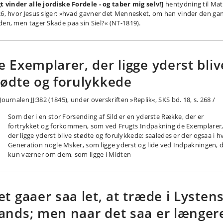
gt vinder alle jordiske Fordele - og taber mig selv!]
hentydning til Mat
26, hvor Jesus siger: »hvad gavner det Mennesket, om han vinder den ga
den, men tager Skade paa sin Siel?« (NT-1819).
e Exemplarer, der ligge yderst bliv
tødte og forulykkede
Journalen JJ:382 (1845), under overskriften »Replik«, SKS bd. 18, s. 268 /
Som der i en stor Forsending af Sild er en yderste Række, der er
fortrykket og forkommen, som ved Frugts Indpakning de Exemplarer
der ligge yderst blive stødte og forulykkede: saaledes er der ogsaa i h
Generation nogle Msker, som ligge yderst og lide ved Indpakningen, 
kun værner om dem, som ligge i Midten
et gaaer saa let, at træde i Lysten
ands; men naar det saa er længer