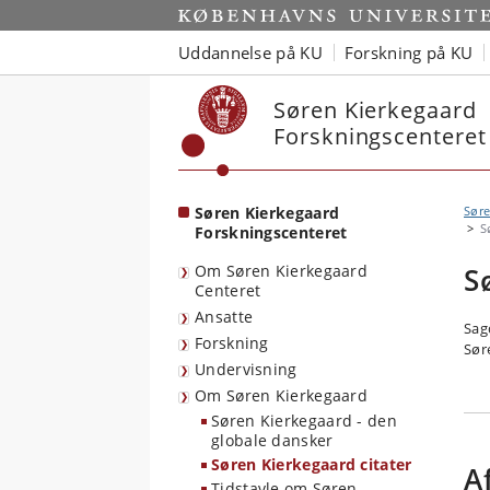
Start
Uddannelse på KU
Forskning på KU
Søren Kierkegaard
Forskningscenteret
Søren Kierkegaard
Søre
S
Forskningscenteret
Om Søren Kierkegaard
S
Centeret
Ansatte
Sag
Forskning
Sør
Undervisning
Om Søren Kierkegaard
Søren Kierkegaard - den
globale dansker
Søren Kierkegaard citater
A
Tidstavle om Søren