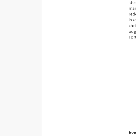
'den
man
red
lok
chr
udgi
Fort
hvo