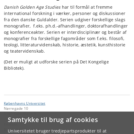
Danish Golden Age Studies
har til formål at fremme
international forskning i værker, personer og diskussioner
fra den danske Guldalder. Serien udgiver forskellige slags
monografier, f.eks. ph.d.-afhandlinger, doktorafhandlinger
og konferenceakter. Serien er interdisciplinær og består af
monografier fra forskellige fagområder som f.eks. filosofi,
teologi, litteraturvidenskab, historie, æstetik, kunsthistorie
og teatervidenskab.
(Det er muligt at udforske serien på Det Kongelige
Bibliotek).
Københavns Universitet
Nørregade 10
1165 København K
Samtykke til brug af cookies
Kontakt:
Bjarne Still Laurberg
Universitetet bruger tredjepartsprodukter til at