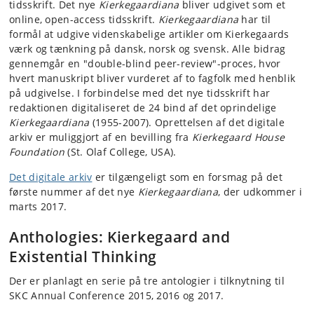
tidsskrift. Det nye
Kierkegaardiana
bliver udgivet som et
online, open-access tidsskrift.
Kierkegaardiana
har til
formål at udgive videnskabelige artikler om Kierkegaards
værk og tænkning på dansk, norsk og svensk. Alle bidrag
gennemgår en "double-blind peer-review"-proces, hvor
hvert manuskript bliver vurderet af to fagfolk med henblik
på udgivelse. I forbindelse med det nye tidsskrift har
redaktionen digitaliseret de 24 bind af det oprindelige
Kierkegaardiana
(1955-2007). Oprettelsen af det digitale
arkiv er muliggjort af en bevilling fra
Kierkegaard House
Foundation
(St. Olaf College, USA).
Det digitale arkiv
er tilgængeligt som en forsmag på det
første nummer af det nye
Kierkegaardiana
, der udkommer i
marts 2017.
Anthologies: Kierkegaard and
Existential Thinking
Der er planlagt en serie på tre antologier i tilknytning til
SKC Annual Conference 2015, 2016 og 2017.