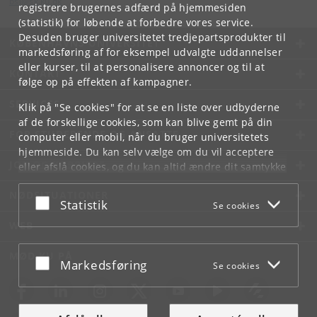
bsl
@
sk
.
ku
.
dk
registrere brugernes adfærd på hjemmesiden
(statistik) for løbende at forbedre vores service.
Desuden bruger universitetet tredjepartsprodukter til
KØBENHAVNS UNIVERSITET
markedsføring af for eksempel udvalgte uddannelser
eller kurser, til at personalisere annoncer og til at
KONTAKT
følge op på effekten af kampagner.
SERVICES
Klik på "Se cookies" for at se en liste over udbyderne
af de forskellige cookies, som kan blive gemt på din
FOR STUDERENDE OG ANSATTE
computer eller mobil, når du bruger universitetets
hjemmeside. Du kan selv vælge om du vil acceptere
JOB OG KARRIERE
eller afslå cookies, og du kan altid ændre dit samtykke
under
Cookie- og privatlivspolitik
som du finder i
NØDSITUATIONER
bunden af hver side.
Acceptér eller afslå
Statistik
Se cookies
Googles privatlivspolitik
WEB
MØD KU PÅ
Acceptér eller afslå
Markedsføring
Se cookies