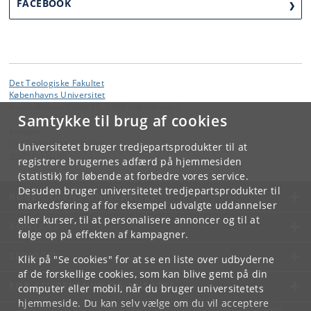
FACEBOOK
Det Teologiske Fakultet
Københavns Universitet
Karen Blixens Plads 16, 2300 København S
Samtykke til brug af cookies
Kontakt:
Det Teologiske Fakultet
Universitetet bruger tredjepartsprodukter til at
dtf
@
teol
.
ku
.
dk
registrere brugernes adfærd på hjemmesiden
(statistik) for løbende at forbedre vores service.
Desuden bruger universitetet tredjepartsprodukter til
KØBENHAVNS UNIVERSITET
markedsføring af for eksempel udvalgte uddannelser
eller kurser, til at personalisere annoncer og til at
KONTAKT
følge op på effekten af kampagner.
SERVICES
Klik på "Se cookies" for at se en liste over udbyderne
af de forskellige cookies, som kan blive gemt på din
FOR STUDERENDE OG ANSATTE
computer eller mobil, når du bruger universitetets
hjemmeside. Du kan selv vælge om du vil acceptere