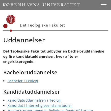
Start
Toggl
Det Teologiske Fakultet
Uddannelser
Det Teologiske Fakultet udbyder en bacheloruddannelse
og fire kandidatuddannelser, hvor af to er
engelsksprogede.
Bacheloruddannelse
Bachelor i Teologi
Kandidatuddannelser
Kandidatuddannelsen i Teologi
Kandidat i Interreligiøse Islamstudier
Master’s programme in Religious Roots of Europe