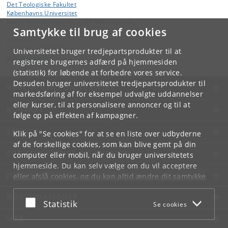
Det Teologiske Fakultet
Københavns Universitet
Karen Blixens Plads 16, 2300 København S
Samtykke til brug af cookies
Kontakt:
Det Teologiske Fakultet
Universitetet bruger tredjepartsprodukter til at
dtf
@
teol
.
ku
.
dk
registrere brugernes adfærd på hjemmesiden
(statistik) for løbende at forbedre vores service.
Desuden bruger universitetet tredjepartsprodukter til
KØBENHAVNS UNIVERSITET
markedsføring af for eksempel udvalgte uddannelser
eller kurser, til at personalisere annoncer og til at
KONTAKT
følge op på effekten af kampagner.
SERVICES
Klik på "Se cookies" for at se en liste over udbyderne
af de forskellige cookies, som kan blive gemt på din
FOR STUDERENDE OG ANSATTE
computer eller mobil, når du bruger universitetets
hjemmeside. Du kan selv vælge om du vil acceptere
JOB OG KARRIERE
eller afslå cookies, og du kan altid ændre dit samtykke
under
Cookie- og privatlivspolitik
som du finder i
NØDSITUATIONER
bunden af hver side.
Acceptér eller afslå
Statistik
Se cookies
Googles privatlivspolitik
WEB