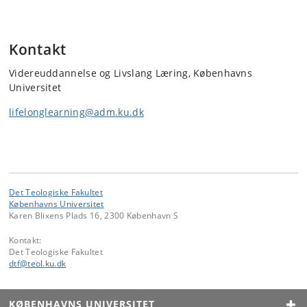
Kontakt
Videreuddannelse og Livslang Læring, Københavns
Universitet
lifelonglearning@adm.ku.dk
Det Teologiske Fakultet
Københavns Universitet
Karen Blixens Plads 16, 2300 København S
Kontakt:
Det Teologiske Fakultet
dtf
@
teol
.
ku
.
dk
KØBENHAVNS UNIVERSITET