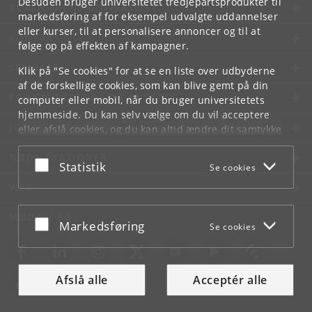
Desuden bruger universitetet tredjepartsprodukter til
KØBENHAVNS UNIVERSITET
markedsføring af for eksempel udvalgte uddannelser
eller kurser, til at personalisere annoncer og til at
KONTAKT
følge op på effekten af kampagner.
SERVICES
Klik på "Se cookies" for at se en liste over udbyderne
af de forskellige cookies, som kan blive gemt på din
FOR STUDERENDE OG ANSATTE
computer eller mobil, når du bruger universitetets
hjemmeside. Du kan selv vælge om du vil acceptere
JOB OG KARRIERE
eller afslå cookies, og du kan altid ændre dit samtykke
under
Cookie- og privatlivspolitik
som du finder i
NØDSITUATIONER
bunden af hver side.
Acceptér eller afslå
Statistik
Se cookies
Googles privatlivspolitik
WEB
MØD KU PÅ
Acceptér eller afslå
Markedsføring
Se cookies
Afslå alle
Acceptér alle