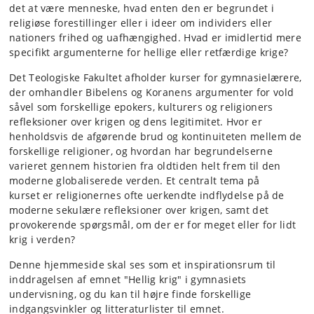
det at være menneske, hvad enten den er begrundet i
religiøse forestillinger eller i ideer om individers eller
nationers frihed og uafhængighed. Hvad er imidlertid mere
specifikt argumenterne for hellige eller retfærdige krige?
Det Teologiske Fakultet afholder kurser for gymnasielærere,
der omhandler Bibelens og Koranens argumenter for vold
såvel som forskellige epokers, kulturers og religioners
refleksioner over krigen og dens legitimitet. Hvor er
henholdsvis de afgørende brud og kontinuiteten mellem de
forskellige religioner, og hvordan har begrundelserne
varieret gennem historien fra oldtiden helt frem til den
moderne globaliserede verden. Et centralt tema på
kurset er religionernes ofte uerkendte indflydelse på de
moderne sekulære refleksioner over krigen, samt det
provokerende spørgsmål, om der er for meget eller for lidt
krig i verden?
Denne hjemmeside skal ses som et inspirationsrum til
inddragelsen af emnet "Hellig krig" i gymnasiets
undervisning, og du kan til højre finde forskellige
indgangsvinkler og litteraturlister til emnet.