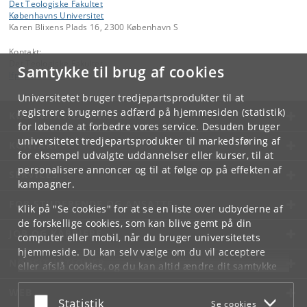
Det Teologiske Fakultet
Københavns Universitet
Karen Blixens Plads 16, 2300 København S
Kontakt:
Det Teologiske Fakultet
Samtykke til brug af cookies
lfp
@
teol
.
ku
.
dk
Universitetet bruger tredjepartsprodukter til at
registrere brugernes adfærd på hjemmesiden (statistik)
KØBENHAVNS UNIVERSITET
for løbende at forbedre vores service. Desuden bruger
universitetet tredjepartsprodukter til markedsføring af
KONTAKT
for eksempel udvalgte uddannelser eller kurser, til at
personalisere annoncer og til at følge op på effekten af
SERVICES
kampagner.
FOR STUDERENDE OG ANSATTE
Klik på "Se cookies" for at se en liste over udbyderne af
de forskellige cookies, som kan blive gemt på din
JOB OG KARRIERE
computer eller mobil, når du bruger universitetets
hjemmeside. Du kan selv vælge om du vil acceptere
NØDSITUATIONER
eller afslå cookies, og du kan altid ændre dit samtykke
under
Cookie- og privatlivspolitik
som du finder i
WEB
bunden af hver side.
Acceptér eller afslå
Statistik
Se cookies